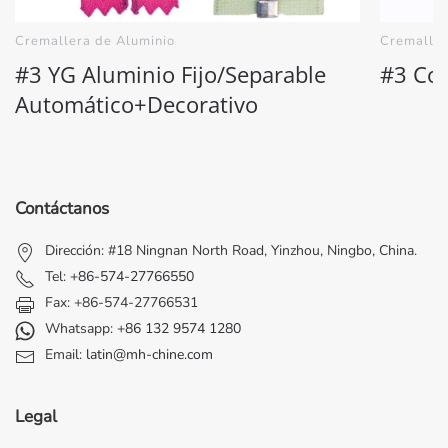
Cremallera de Aluminio
Cremaller
#3 YG Aluminio Fijo/Separable
#3 Co
Automático+Decorativo
Contáctanos
Dirección: #18 Ningnan North Road, Yinzhou, Ningbo, China.
Tel:
+86-574-27766550
Fax: +86-574-27766531
Whatsapp:
+86 132 9574 1280
Email:
latin@mh-chine.com
Legal