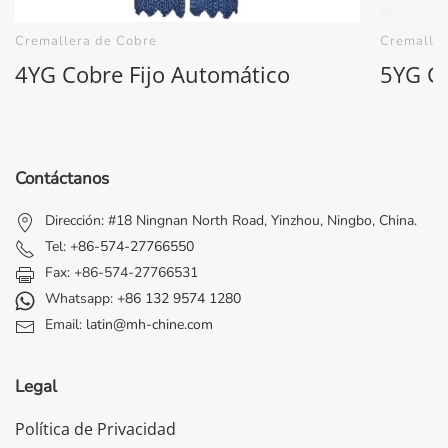
Cremallera de Cobre
Cremaller
4YG Cobre Fijo Automático
5YG Co
Contáctanos
Dirección: #18 Ningnan North Road, Yinzhou, Ningbo, China.
Tel:
+86-574-27766550
Fax: +86-574-27766531
Whatsapp:
+86 132 9574 1280
Email:
latin@mh-chine.com
Legal
Política de Privacidad