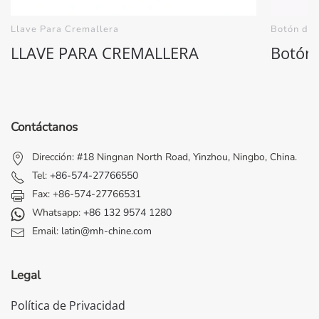
Llave Para Cremallera
Botón de 
LLAVE PARA CREMALLERA
Botón 
Contáctanos
Dirección: #18 Ningnan North Road, Yinzhou, Ningbo, China.
Tel:
+86-574-27766550
Fax: +86-574-27766531
Whatsapp:
+86 132 9574 1280
Email:
latin@mh-chine.com
Legal
Política de Privacidad