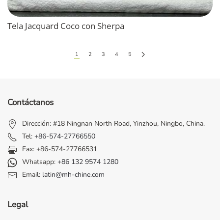
Tela Jacquard Coco con Sherpa
1
2
3
4
5
Contáctanos
Dirección: #18 Ningnan North Road, Yinzhou, Ningbo, China.
Tel:
+86-574-27766550
Fax: +86-574-27766531
Whatsapp:
+86 132 9574 1280
Email:
latin@mh-chine.com
Legal