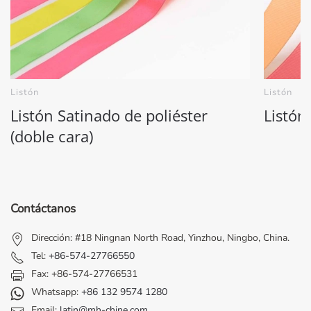
Listón
Listón
Listón Satinado de poliéster
Listón 
(doble cara)
Contáctanos
Dirección: #18 Ningnan North Road, Yinzhou, Ningbo, China.
Tel:
+86-574-27766550
Fax: +86-574-27766531
Whatsapp:
+86 132 9574 1280
Email:
latin@mh-chine.com