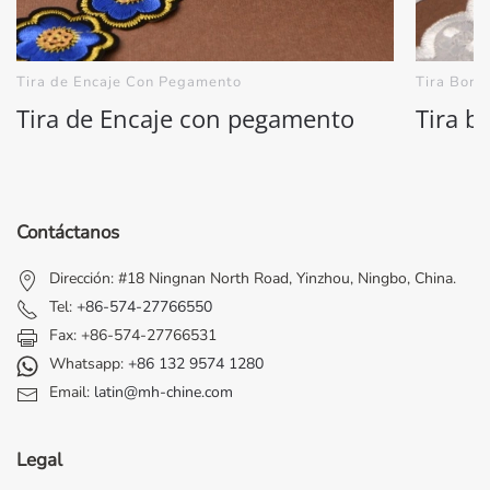
Tira de Encaje Con Pegamento
Tira Bord
Tira de Encaje con pegamento
Tira b
Contáctanos
Dirección: #18 Ningnan North Road, Yinzhou, Ningbo, China.
Tel:
+86-574-27766550
Fax: +86-574-27766531
Whatsapp:
+86 132 9574 1280
Email:
latin@mh-chine.com
Legal