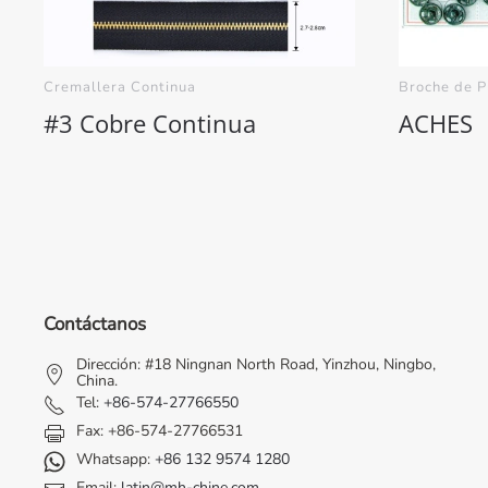
Cremallera Continua
Broche de P
#3 Cobre Continua
ACHES
Contáctanos
Dirección: #18 Ningnan North Road, Yinzhou, Ningbo,
China.
Tel:
+86-574-27766550
Fax: +86-574-27766531
Whatsapp:
+86 132 9574 1280
Email:
latin@mh-chine.com