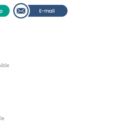
ible
le