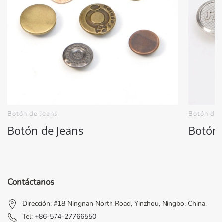
Botón de Jeans
Botón de 
Botón de Jeans
Botón 
Contáctanos
Dirección: #18 Ningnan North Road, Yinzhou, Ningbo, China.
Tel:
+86-574-27766550