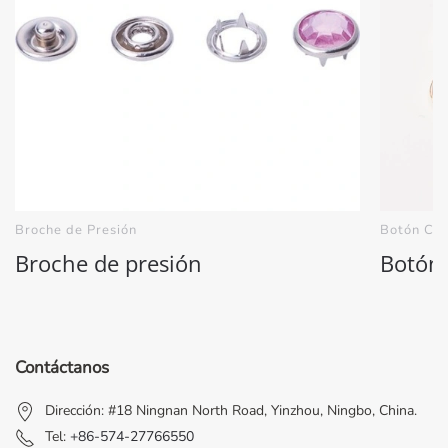
Broche de Presión
Botón Ca
Broche de presión
Botón
Contáctanos
Dirección: #18 Ningnan North Road, Yinzhou, Ningbo, China.
Tel:
+86-574-27766550