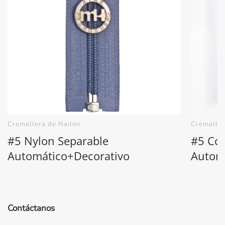
Cremallera de Nailon
Cremaller
#5 Nylon Separable
#5 Cob
Automático+Decorativo
Autom
Contáctanos