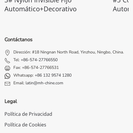
Automático+Decorativo
Autom
Contáctanos
Dirección: #18 Ningnan North Road, Yinzhou, Ningbo, China.
Tel:
+86-574-27766550
Fax: +86-574-27766531
Whatsapp:
+86 132 9574 1280
Email:
latin@mh-chine.com
Legal
Política de Privacidad
Política de Cookies