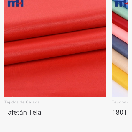
Tejidos de Calada
Tejidos d
Tafetán Tela
180T T